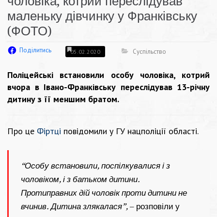
чоловіка, котрий переслідував
маленьку дівчинку у Франківську
(ФОТО)
Поділитись
Суспільство
05.02.2020
Поліцейські встановили особу чоловіка, котрий
вчора в Івано-Франківську переслідував 13-річну
дитину з її меншим братом.
Про це
Фіртці
повідомили у ГУ нацполіції області.
“Особу встановили, поспілкувалися і з
чоловіком, і з батьком дитини.
Протиправних дій чоловік проти дитини не
вчинив. Дитина злякалася”,
– розповіли у