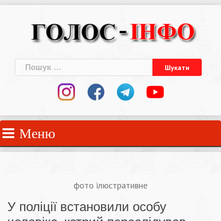
Skip
to
content
Пошук:
Меню
фото ілюстративне
У поліції встановили особу