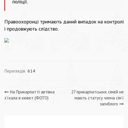
поліції.
Правоохоронці тримають даний випадок на контролі
і продовжують слідство.
Переглядів:
614
Навігація
На Прикарпатті автівка
27 прикарпатських сімей не
з’їхала в кювет (ФОТО)
мають статусу члена сім’ї
записів
загиблого