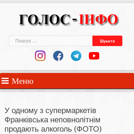
Skip
to
content
Пошук:
Меню
У одному з супермаркетів
Франківська неповнолітнім
продають алкоголь (ФОТО)