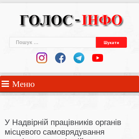
Skip
to
content
Пошук:
Меню
У Надвірній працівників органів
місцевого самоврядування