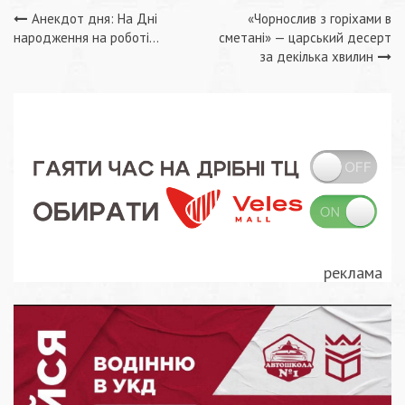
Навігація
Анекдот дня: На Дні
«Чорнослив з горіхами в
народження на роботі…
сметані» — царський десерт
записів
за декілька хвилин