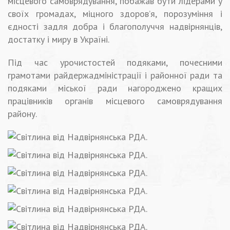
місцевого самоврядування, побажав бути лідерами у
своїх громадах, міцного здоров’я, порозуміння і
єдності задля добра і благополуччя надвірнянців,
достатку і миру в Україні.
Під час урочистостей подяками, почесними
грамотами райдержадміністрації і районної ради та
подяками міської ради нагороджено кращих
працівників органів місцевого самоврядування
району.