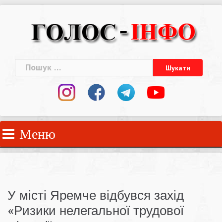
Skip
to
content
Пошук:
Меню
У місті Яремче відбувся захід
«Ризики нелегальної трудової