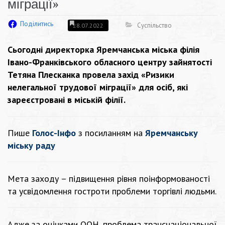
міграції»
Поділитись
Суспільство
28.07.2022
Сьогодні директорка
Яремчанська міська філія
Івано-Франківського обласного центру зайнятості
Тетяна Плесканка провела захід «Ризики
нелегальної трудової міграції» для осіб, які
зареєстровані в міській філії.
Пише
Голос-Інфо
з посиланням на
Яремчанську
міську раду
Мета заходу – підвищення рівня поінформованості
та усвідомлення гостроти проблеми торгівлі людьми.
Адже за оцінками ООН, проблема транснаціональної