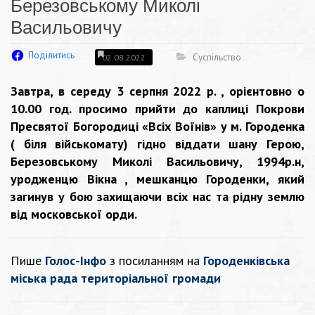
Березовському Миколі
Васильовичу
Поділитись
Суспільство
02.08.2022
Завтра, в середу 3 серпня 2022 р. , орієнтовно о
10.00 год. просимо прийти до каплиці Покрови
Пресвятої Богородиці «Всіх Воїнів» у м. Городенка
( біля військомату) гідно віддати шану Герою,
Березовському Миколі Васильовичу, 1994р.н,
уродженцю Вікна , мешканцю Городенки,
який
загинув у бою захищаючи всіх нас та рідну землю
від московської орди.
Пише
Голос-Інфо
з посиланням на
Городенківська
міська рада територіальної громади