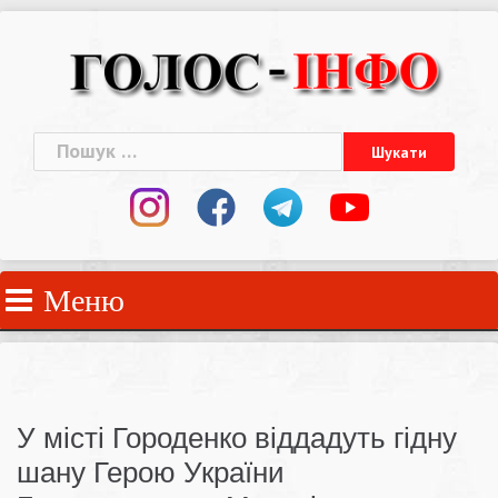
Skip
to
content
Пошук:
Меню
У місті Городенко віддадуть гідну
шану Герою України