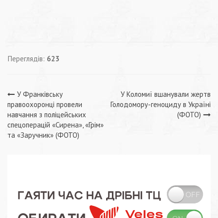
Переглядів:
623
Навігація
У Франківську
У Коломиї вшанували жертв
правоохоронці провели
Голодомору-геноциду в Україні
записів
навчання з поліцейських
(ФОТО)
спецоперацій «Сирена», «Грім»
та «Заручник» (ФОТО)