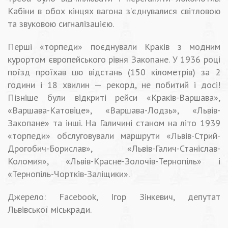
Кабіни в обох кінцях вагона з’єднувалися світловою
та звуковою сигналізацією.
Перші «торпеди» поєднували Краків з модним
курортом європейського рівня Закопане. У 1936 році
поїзд проїхав цю відстань (150 кілометрів) за 2
години і 18 хвилин — рекорд, не побитий і досі!
Пізніше були відкриті рейси «Краків-Варшава»,
«Варшава-Катовіце», «Варшава-Лодзь», «Львів-
Закопане» та інші. На Галичині станом на літо 1939
«торпеди» обслуговували маршрути «Львів-Стрий-
Дрогобич-Борислав», «Львів-Галич-Станіслав-
Коломия», «Львів-Красне-Золочів-Тернопіль» і
«Тернопіль-Чортків-Заліщики».
Джерело: Facebook, Ігор Зінкевич, депутат
Львівської міськради.