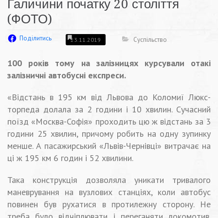
Галичини початку 20 століття
(ФОТО)
Поділитись
Суспільство
23.11.2019
100 років тому на залізницях курсували отакі
залізничні автобусні експреси.
«Відстань в 195 км від Львова до Коломиї Люкс-
торпеда долала за 2 години і 10 хвилин. Сучасний
поїзд «Москва-Софія» проходить цю ж відстань за 3
години 25 хвилин, причому робить на одну зупинку
менше. А пасажирський «Львів-Чернівці» витрачає на
ці ж 195 км 6 годин і 52 хвилини.
Така конструкція дозволяла уникати тривалого
маневрування на вузлових станціях, коли автобус
повинен був рухатися в протилежну сторону. Не
треба було відчіплювати і переганяти локомотив.