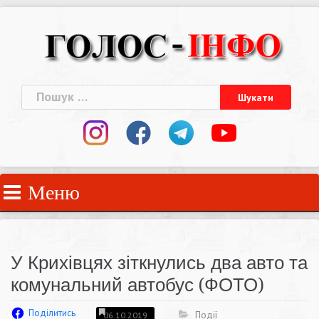
Skip
to
content
Пошук:
Меню
У Крихівцях зіткнулись два авто та
комунальний автобус (ФОТО)
Поділитись
Події
06.10.2019