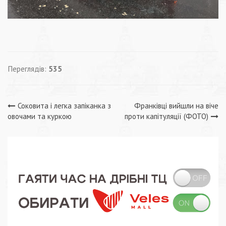
Переглядів:
535
Навігація
Соковита і легка запіканка з
Франківці вийшли на віче
овочами та куркою
проти капітуляції (ФОТО)
записів