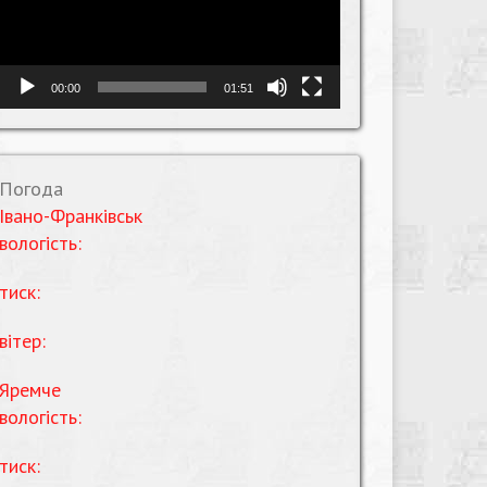
00:00
01:51
Погода
Івано-Франківськ
вологість:
тиск:
вітер:
Яремче
вологість:
тиск: