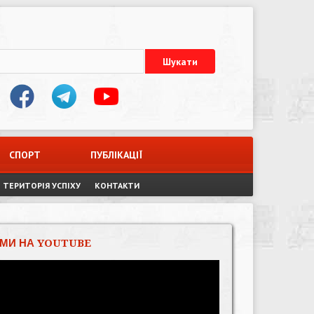
СПОРТ
ПУБЛІКАЦІЇ
ТЕРИТОРІЯ УСПІХУ
КОНТАКТИ
МИ НА YOUTUBE
Відеопрогравач