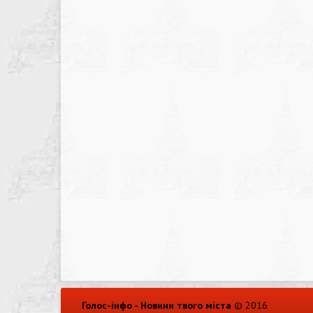
Голос-інфо - Новини твого міста
© 2016