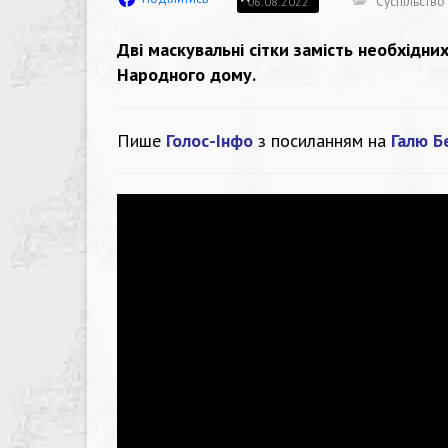
Суспільство
06.08.2022
Дві маскувальні сітки замість необхідн
Народного дому.
Пише
Голос-Інфо
з посиланням на
Галю Б