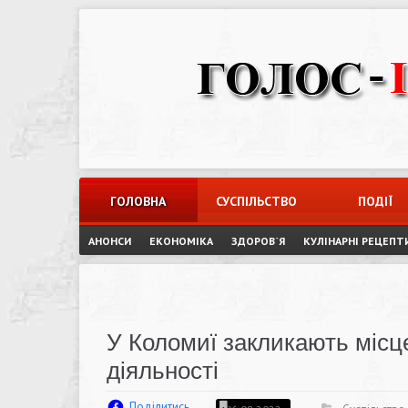
Skip
to
content
ГОЛОВНА
СУСПІЛЬСТВО
ПОДІЇ
АНОНСИ
ЕКОНОМІКА
ЗДОРОВ`Я
КУЛІНАРНІ РЕЦЕПТ
У Коломиї закликають місц
діяльності
Поділитись