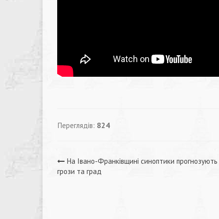
Переглядів:
824
Навігація
На Івано-Франківщині синоптики прогнозують
грози та град
записів