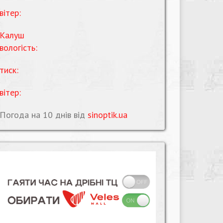
вітер:
Калуш
вологість:
тиск:
вітер:
Погода на 10 днів від
sinoptik.ua