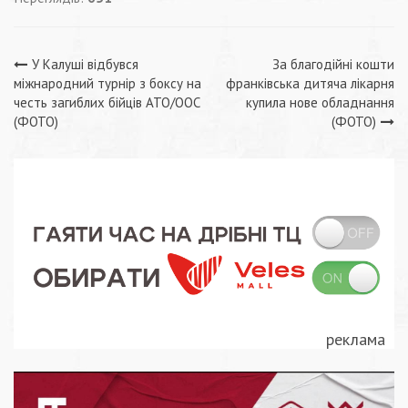
Навігація
У Калуші відбувся
За благодійні кошти
міжнародний турнір з боксу на
франківська дитяча лікарня
записів
честь загиблих бійців АТО/ООС
купила нове обладнання
(ФОТО)
(ФОТО)