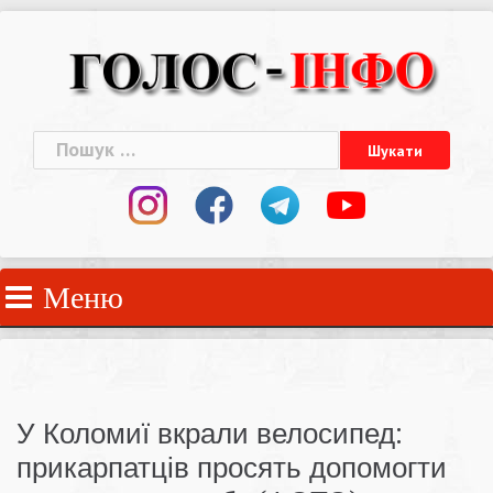
Skip
to
content
Пошук:
Меню
У Коломиї вкрали велосипед:
прикарпатців просять допомогти