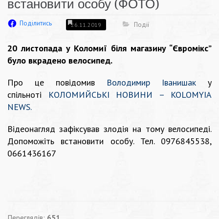
встановити особу (ФОТО)
Поділитись
Події
26.11.2019
20 листопада у Коломиї біля магазину “Євромікс”
було вкрадено велосипед.
Про це повідомив
Володимир Іванишак
у
спільноті
КОЛОМИЙСЬКІ НОВИНИ – KOLOMYIA
NEWS.
Відеонагляд зафіксував злодія на тому велосипеді.
Допоможіть встановити особу. Тел. 0976845538,
0661436167
Переглядів:
651