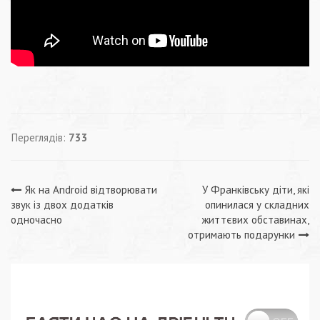
Переглядів:
733
Навігація
Як на Android відтворювати
У Франківську діти, які
звук із двох додатків
опинилася у складних
записів
одночасно
життєвих обставинах,
отримають подарунки