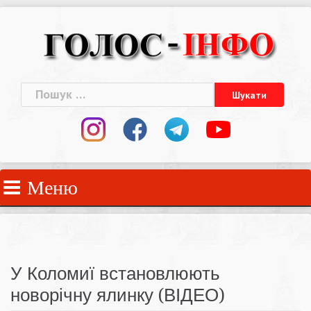
Skip
to
content
Пошук:
Меню
У Коломиї встановлюють
новорічну ялинку (ВІДЕО)