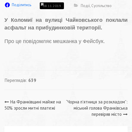
Поділитись
Події
,
Суспільство
08.11.2019
У Коломиї на вулиці Чайковського поклали
асфальт на прибудинковій території.
Про це повідомляє мешканка у Фейсбук.
Переглядів:
639
Навігація
На Франківщині майже на
“Чорна п’ятниця за розкладом”:
50% зросли митні платежі
міський голова Франківська
записів
перевіряв місто