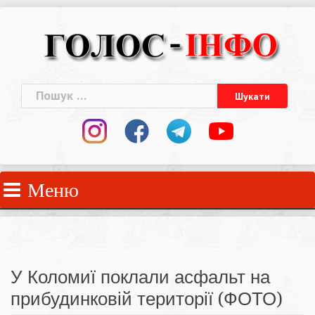
Skip
to
content
Пошук:
Меню
У Коломиї поклали асфальт на
прибудинковій території (ФОТО)