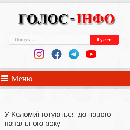
Skip
to
content
Пошук:
Меню
У Коломиї готуються до нового
начального року