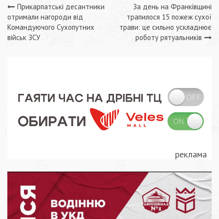
Навігація
Прикарпатські десантники
За день на Франківщині
отримали нагороди від
трапилося 15 пожеж сухої
записів
Командуючого Сухопутних
трави: це сильно ускладнює
військ ЗСУ
роботу рятуальників