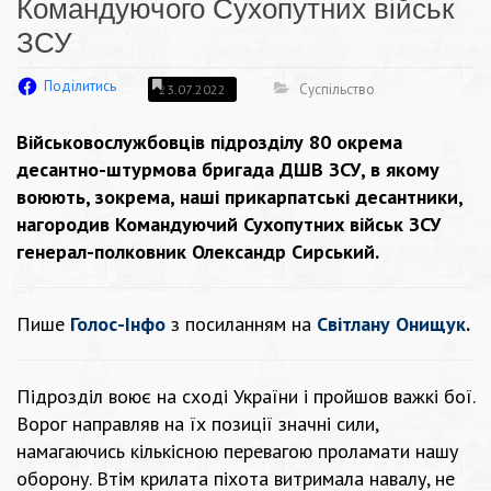
Командуючого Сухопутних військ
ЗСУ
Поділитись
Суспільство
23.07.2022
Військовослужбовців підрозділу
80 окрема
десантно-штурмова бригада ДШВ ЗСУ
, в якому
воюють, зокрема, наші прикарпатські десантники,
нагородив Командуючий Сухопутних військ ЗСУ
генерал-полковник Олександр Сирський.
Пише
Голос-Інфо
з посиланням на
Світлану Онищук
.
Підрозділ воює на сході України і пройшов важкі бої.
Ворог направляв на їх позиції значні сили,
намагаючись кількісною перевагою проламати нашу
оборону. Втім крилата піхота витримала навалу, не