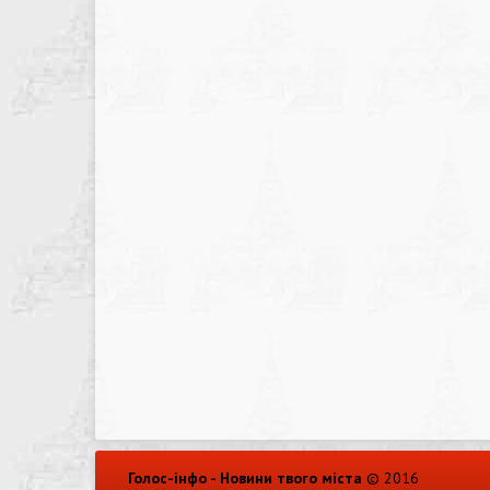
Голос-інфо - Новини твого міста
© 2016