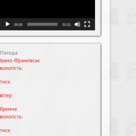
00:00
01:51
Погода
Івано-Франківськ
вологість:
тиск:
вітер:
Яремче
вологість:
тиск: