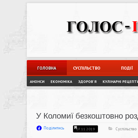
Skip
to
content
ГОЛОВНА
СУСПІЛЬСТВО
ПОДІЇ
АНОНСИ
ЕКОНОМІКА
ЗДОРОВ`Я
КУЛІНАРНІ РЕЦЕПТ
У Коломиї безкоштовно роз
Поділитись
Суспільство
07.11.2019