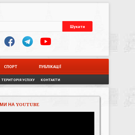
СПОРТ
ПУБЛІКАЦІЇ
ТЕРИТОРІЯ УСПІХУ
КОНТАКТИ
МИ НА YOUTUBE
Відеопрогравач