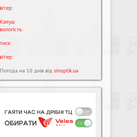
вітер:
Калуш
вологість:
тиск:
вітер:
Погода на 10 днів від
sinoptik.ua