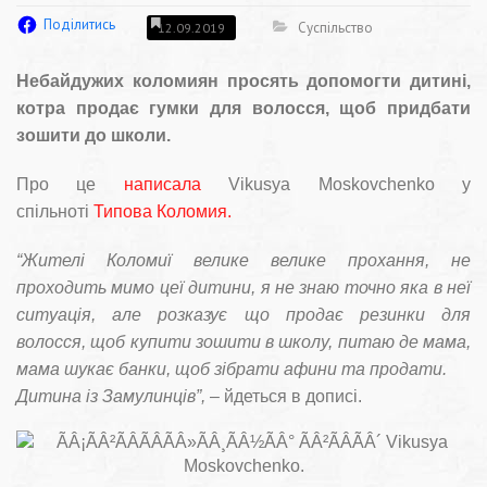
Поділитись
Суспільство
12.09.2019
Небайдужих коломиян просять допомогти дитині,
котра продає гумки для волосся, щоб придбати
зошити до школи.
Про це
написала
Vikusya Moskovchenko у
спільноті
Типова Коломия.
“Жителі Коломиї велике велике прохання, не
проходить мимо цеї дитини, я не знаю точно яка в неї
ситуація, але розказує що продає резинки для
волосся, щоб купити зошити в школу, питаю де мама,
мама шукає банки, щоб зібрати афини та продати.
Дитина із Замулинців”,
– йдеться в дописі.