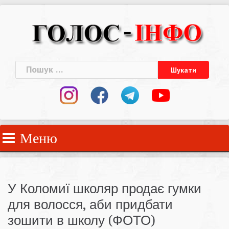
Skip
to
content
Пошук:
Меню
У Коломиї школяр продає гумки
для волосся, аби придбати
зошити в школу (ФОТО)