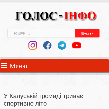
Skip
to
content
Пошук:
Меню
У Калуській громаді триває
спортивне літо