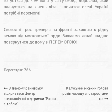
готується до чемпіонату світу серед дорослих, який
планується на кінець літа – початок осені. Україні
потрібні перемоги!
Сьогодні троє тренерів на фронті захищають рідну
землю від московської орди. Бажаємо якнайшвидше
повернутися додому з ПЕРЕМОГОЮ!
Переглядів:
766
Навігація
В Івано-Франківську
Калуський міський голова
відкриється Центр
провів нараду зі старостами
записів
психологічної підтримки “Разом
сіл
з тобою”