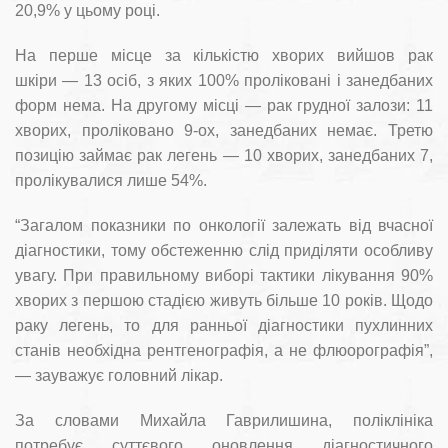
20,9% у цьому році.
На перше місце за кількістю хворих вийшов рак
шкіри — 13 осіб, з яких 100% проліковані і занедбаних
форм нема. На другому місці — рак грудної залози: 11
хворих, проліковано 9-ох, занедбаних немає. Третю
позицію займає рак легень — 10 хворих, занедбаних 7,
пролікувалися лише 54%.
“Загалом показники по онкології залежать від вчасної
діагностики, тому обстеженню слід приділяти особливу
увагу. При правильному виборі тактики лікування 90%
хворих з першою стадією живуть більше 10 років. Щодо
раку легень, то для ранньої діагностики пухлинних
станів необхідна рентгенографія, а не флюорографія”,
— зауважує головний лікар.
За словами Михайла Гаврилишина, поліклініка
потребує суттєвого оновлення діагностичного