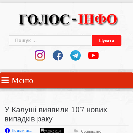
Skip
to
content
Пошук:
Меню
У Калуші виявили 107 нових
випадків раку
Поділитись
Суспільство
07.09.2019