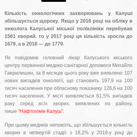
Кількість онкологічних захворювань у Калуші
збільшується щороку. Якщо у 2016 році на обліку в
онколога Калуської міської поліклініки перебував
1561 хворий, то у 2017 році ця кількість зросла до
1679, а в 2018 — до 1779.
Як повідомив головний лікар Калуського міського
центру первинної медико-санітарної допомоги Михайло
Гаврилишин, за 8 місяців цього року вже виявлено 107
нових випадків онкології, що становить 197,9 на 100
тисяч населення при обласному показнику 126,6 на 100
тисяч населення. У місті виявляється 61,5% випадків
раку серед всіх хворих, виявлених по району,
пише
“Нафтохімік-Калуш”
.
При цьому медиків непокоїть, що збільшується кількість
хворих в четвертій стадії: з 18,2% у 2018-у році до