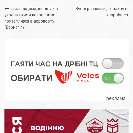
Навігація
Стало відомо, що літак з
Вчені розповіли, як пахнуть
українськими полоненими
хвороби
записів
приземлився в аеропорту
“Бориспіль”