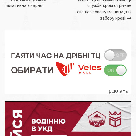
Навігація
паліативна лікарня
служби крові отримає
записів
спеціалізовану машину для
забору крові