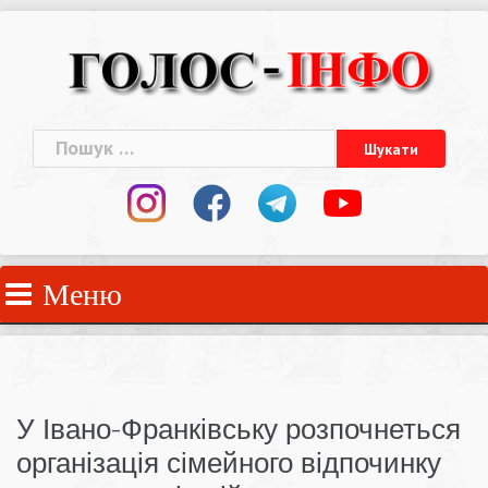
Skip
to
content
Пошук:
Меню
У Івано-Франківську розпочнеться
організація сімейного відпочинку