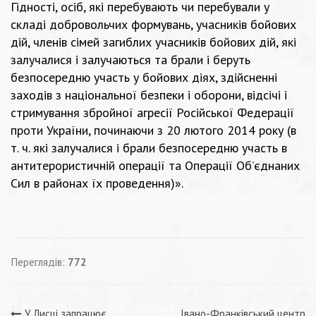
Гідності, осіб, які перебувають чи перебували у
складі добровольчих формувань, учасників бойових
дій, членів сімей загиблих учасників бойових дій, які
залучалися і залучаються та брали і беруть
безпосередню участь у бойових діях, здійсненні
заходів з національної безпеки і оборони, відсічі і
стримування збройної агресії Російської Федерації
проти України, починаючи з 20 лютого 2014 року (в
т. ч. які залучалися і брали безпосередню участь в
антитерористичній операції та Операції Об’єднаних
Сил в районах їх проведення)».
Переглядів:
772
У Лисці запрацює
Івано-Франківський центр