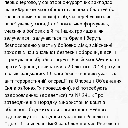
першочергово, у санаторно-курортних закладах
Івано-Франківської області та інших областей (за
зверненнями заявників) осіб, які перебувають чи
перебували у складі добровольчих формувань,
учасників бойових дій та інших громадян, які
залучалися і залучаються та брали і беруть
безпосередню участь у бойових діях, здійсненні
заходів з національної безпеки і оборони, відсічі і
стримування збройної агресії Російської Федерації
проти України, починаючи з 20 лютого 2014 року (в
т. ч. які залучалися і брали безпосередню участь в
антитерористичній операції та Операції Об’єднаних
Сил в районах їх проведення), які потребують
оздоровлення» (додається) та
№ 241
«Про
затвердження Порядку використання коштів
обласного бюджету для організації сімейного
відпочинку постраждалих учасників Революції
Гідності та членів сімей загиблих під час Революції