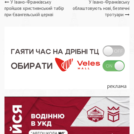
Навігація
У Івано-Франківську
У Івано-Франківську
пройшов християнський табір
облаштовують нові, безпечні
записів
при Євангельській церкві
тротуари