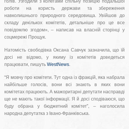
голів. Узгодили з колегами спільну позицію подальшої
роботи на користь держави та збереження
навколишнього природного середовища. Увійшов до
складу декількох комітетів, детальніше про це все
повідомлю згодом», – написав на власній сторінці у
соцмережі Прощук.
Натомість свободівка Оксана Савчук зазначила, що їй
досі не відомо, у якиму із комітетів доведеться
працювати, пишуть
WestNews
.
“Я мовчу про комітети. Тут одна із фракцій, яка набрала
найбільше голосів, вони всі знають в яких вони
комітетах працюють. А мажоритарні депутати насправді
ще не мають такої інформації. Я й досі сподіваюся, що
буду обрана у бюджетний комітет”, – наголосила
народна депутатка з Івано-Франківська.