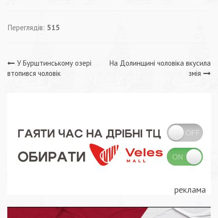
Переглядів:
515
Навігація
У Бурштинському озері
На Долинщині чоловіка вкусила
втопився чоловік
змія
записів