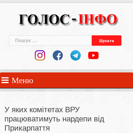
Skip
to
content
Пошук:
Меню
У яких комітетах ВРУ
працюватимуть нардепи від
Прикарпаття