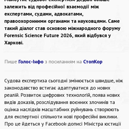
залежить від професійної взаємодії між
експертами,
судами
, адвокатами,
правоохоронними органами та науковцями. Саме
такий діалог став основою міжнародного форуму
Forensic Science Future 2026, який відбувся у
Харкові.
Пише
Голос-Інфо
з посиланням на
СтопКор
Судова експертиза сьогодні змінюється швидше, ніж
законодавство встигає адаптуватися до нових
реалій. Розвиток цифрових технологій, поява нових
видів доказів, розслідування воєнних злочинів та
оцінка наслідків масштабних руйнувань створюють
для експертної спільноти нові професійні виклики.
Про це
йдеться
у Facebook-дописі Міністра юстиції