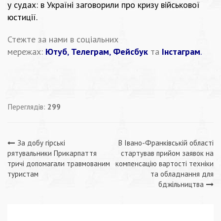
у
судах
: в Україні заговорили про кризу військової
юстиції.
Стежте за нами в соціальних
мережах:
Ютуб
,
Телеграм
,
Фейсбук
та
Інстаграм
.
Переглядів:
299
Навігація
За добу гірські
В Івано-Франківській області
рятувальники Прикарпаття
стартував прийом заявок на
записів
тричі допомагали травмованим
компенсацію вартості техніки
туристам
та обладнання для
бджільництва