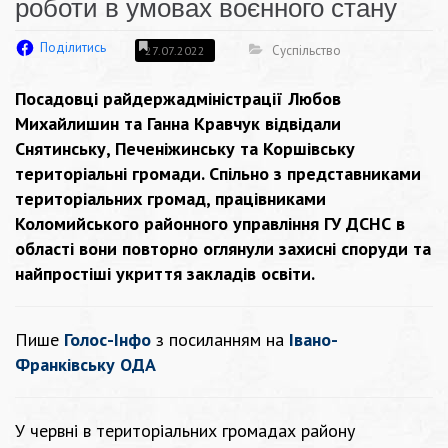
роботи в умовах воєнного стану
Поділитись
Суспільство
27.07.2022
Посадовці райдержадміністрації Любов
Михайлишин та Ганна Кравчук відвідали
Снятинську, Печеніжинську та Коршівську
територіальні громади. Спільно з представниками
територіальних громад, працівниками
Коломийського районного управління ГУ ДСНС в
області вони повторно оглянули захисні споруди та
найпростіші укриття закладів освіти.
Пише
Голос-Інфо
з посиланням на
Івано-
Франківську ОДА
У червні в територіальних громадах району