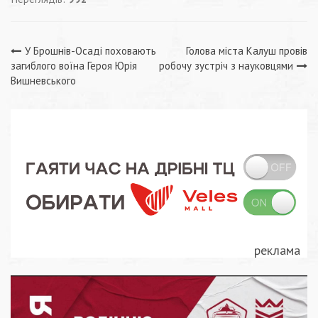
Навігація
У Брошнів-Осаді поховають
Голова міста Калуш провів
загиблого воїна Героя Юрія
робочу зустріч з науковцями
записів
Вишневського