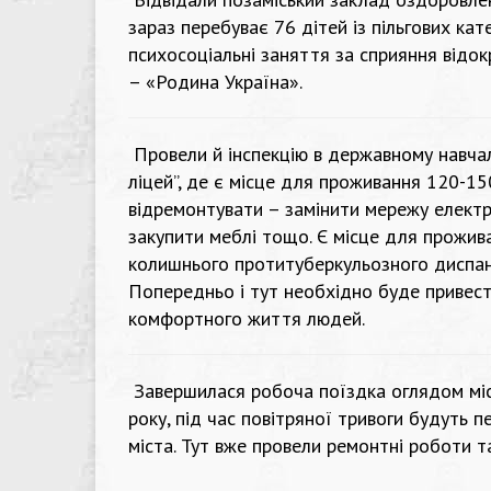
зараз перебуває 76 дітей із пільгових ка
психосоціальні заняття за сприяння відо
– «Родина Україна».
Провели й інспекцію в державному навчал
ліцей”, де є місце для проживання 120-1
відремонтувати – замінити мережу електр
закупити меблі тощо. Є місце для прожива
колишнього протитуберкульозного диспанс
Попередньо і тут необхідно буде привест
комфортного життя людей.
Завершилася робоча поїздка оглядом місь
року, під час повітряної тривоги будуть 
міста. Тут вже провели ремонтні роботи т