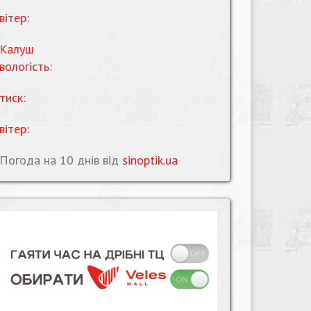
вітер:
Калуш
вологість:
тиск:
вітер:
Погода на 10 днів від
sinoptik.ua