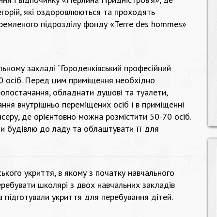
тегорій, які оздоровлюються та проходять
кремленого підрозділу фонду «Terre des hommes»
ьному закладі “Городенківський професійний
50 осіб. Перед цим приміщення необхідно
опостачання, обладнати душові та туалети,
ння внутрішньо переміщених осіб і в приміщенні
еру, де орієнтовно можна розмістити 50-70 осіб.
и будівлю до ладу та облаштувати її для
кого укриття, в якому з початку навчального
перебувати школярі з двох навчальних закладів
а підготували укриття для перебування дітей.