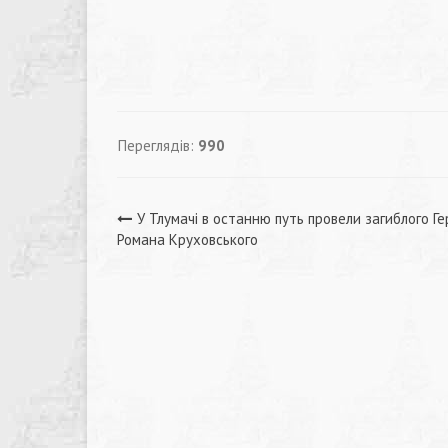
Переглядів:
990
Навігація
У Тлумачі в останню путь провели загиблого Ге
Романа Круховського
записів