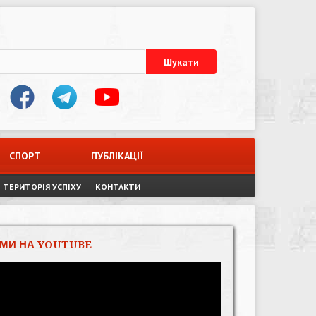
СПОРТ
ПУБЛІКАЦІЇ
ТЕРИТОРІЯ УСПІХУ
КОНТАКТИ
МИ НА YOUTUBE
Відеопрогравач