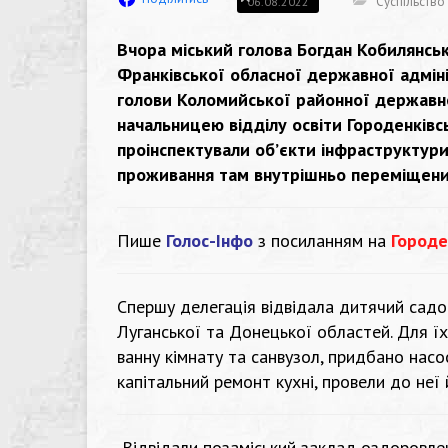
Суспільство
06.08.2022
Вчора міський голова Богдан Кобилянськ
Франківської обласної державної адмі
голови Коломийської районної державн
начальницею відділу освіти Городенківс
проінспектували об’єкти інфраструктур
проживання там внутрішньо переміщених
Пише
Голос-Інфо
з посиланням на
Городе
Спершу делегація відвідала дитячий садок
Луганської та Донецької областей. Для 
ванну кімнату та санвузол, придбано насос
капітальний ремонт кухні, провели до неї 
Відвідали позаміський заклад оздоровлен