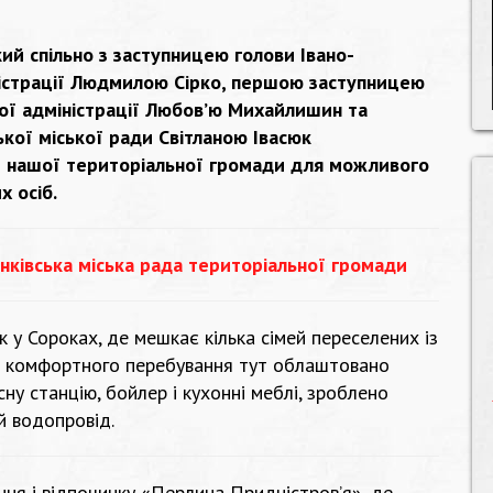
ий спільно з заступницею голови Івано-
ністрації Людмилою Сірко, першою заступницею
ої адміністрації Любов’ю Михайлишин та
ької міської ради Світланою Івасюк
и нашої територіальної громади для можливого
 осіб.
нківська міська рада територіальної громади
 у Сороках, де мешкає кілька сімей переселених із
їх комфортного перебування тут облаштовано
ну станцію, бойлер і кухонні меблі, зроблено
й водопровід.
ня і відпочинку «Перлина Придністров’я», де