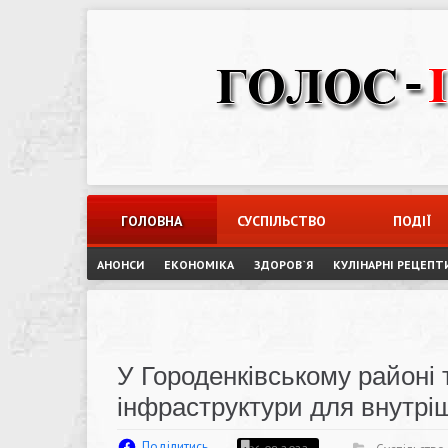
Skip
to
content
ГОЛОВНА
СУСПІЛЬСТВО
ПОДІЇ
АНОНСИ
ЕКОНОМІКА
ЗДОРОВ`Я
КУЛІНАРНІ РЕЦЕПТ
У Городенківському районі 
інфраструктури для внутрі
Поділитись