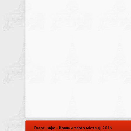
Голос-інфо - Новини твого міста
© 2016