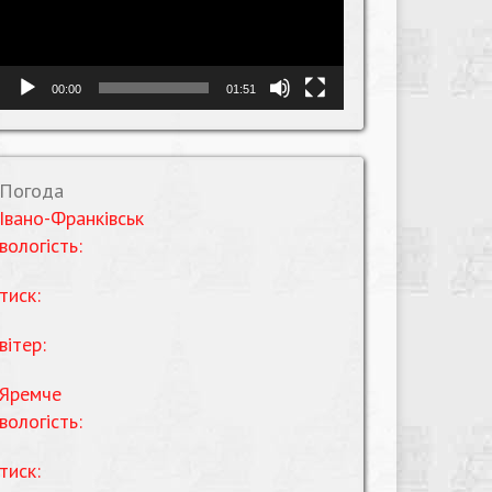
00:00
01:51
Погода
Івано-Франківськ
вологість:
тиск:
вітер:
Яремче
вологість:
тиск: