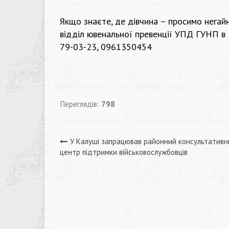
Якщо знаєте, де дівчина – просимо негай
відділ ювенальної превенції УПД ГУНП в 
79-03-23, 0961350454
Переглядів:
798
Навігація
У Калуші запрацював районний консультативн
центр підтримки військовослужбовців
записів