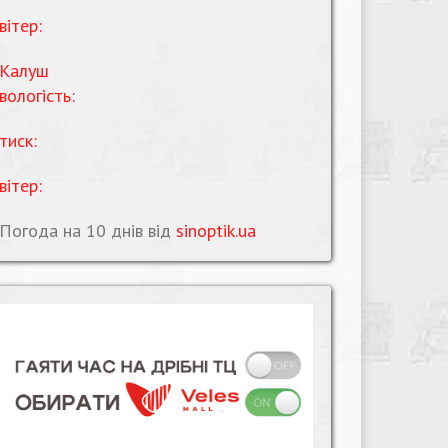
вітер:
Калуш
вологість:
тиск:
вітер:
Погода на 10 днів від
sinoptik.ua