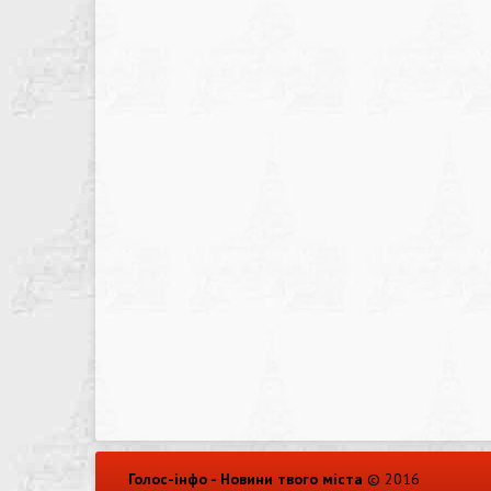
Голос-інфо - Новини твого міста
© 2016