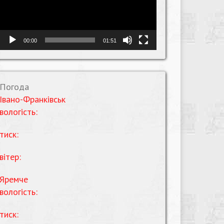
00:00
01:51
Погода
Івано-Франківськ
вологість:
тиск:
вітер:
Яремче
вологість:
тиск: