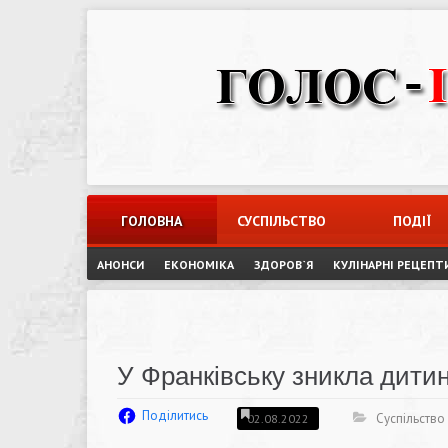
Skip
to
content
ГОЛОВНА
СУСПІЛЬСТВО
ПОДІЇ
АНОНСИ
ЕКОНОМІКА
ЗДОРОВ`Я
КУЛІНАРНІ РЕЦЕПТ
У Франківську зникла дити
Поділитись
Суспільство
02.08.2022