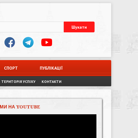
СПОРТ
ПУБЛІКАЦІЇ
ТЕРИТОРІЯ УСПІХУ
КОНТАКТИ
МИ НА YOUTUBE
Відеопрогравач