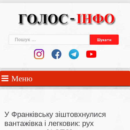
Skip
to
content
Пошук:
Меню
У Франківську зіштовхнулися
вантажівка і легковик: рух