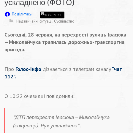
ускладнено (ФОТО)
Поділитись
28.06.2022
Надзвичайні ситуації
,
Суспільство
Сьогодні, 28 червня, на перехресті вулиць Івасюка
—Миколайчука трапилась дорожньо-транспортна
пригода.
Про
Голос-Інфо
дізнається з телеграм каналу
“чат
112”.
О 10:22 очевидці повідомили:
“ДТП перехрестя Івасюка – Миколайчука
(епіцентр). Рух ускладнено”.