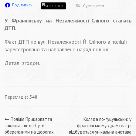
Поділитись
Суспільство
24.12.2019
У Франківську на Незалежності-Сліпого сталась
ДТП.
Факт ДТП по вул. Незалежності-Й. Сліпого в поліції
зареєстровано та направлено наряд поліції.
Деталі згодом.
Переглядів:
540
Навігація
Поліція Прикарпаття
Коляда по-гуцульськи: у
закликає водії бути
франківському драмтеатрі
обережними на дорогах
відбудеться унікальна вистава