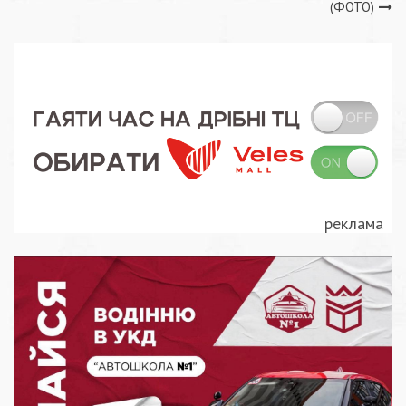
записів
(ФОТО)