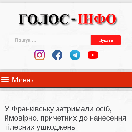
Skip
to
content
Пошук:
Меню
У Франківську затримали осіб,
ймовірно, причетних до нанесення
тілесних ушкоджень