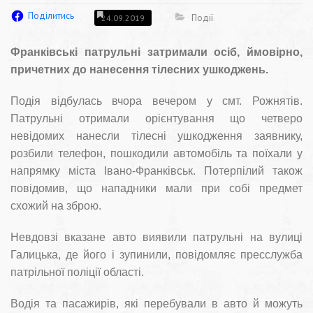
Поділитись
Події
24.09.2019
Франківські патрульні затримали осіб, ймовірно,
причетних до нанесення тілесних ушкоджень.
Подія відбулась вчора вечером у смт. Рожнятів.
Патрульні отримали орієнтування що четверо
невідомих нанесли тілесні ушкодження заявнику,
розбили телефон, пошкодили автомобіль та поїхали у
напрямку міста Івано-Франківськ. Потерпілий також
повідомив, що нападники мали при собі предмет
схожий на зброю.
Невдовзі вказане авто виявили патрульні на вулиці
Галицька, де його і зупинили, повідомляє пресслужба
патрільної поліції області.
Водія та пасажирів, які перебували в авто й можуть