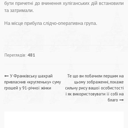
бути причетні до вчинення хуліганських дій встановили
та затримали.
На місце прибула слідчо-оперативна група.
Переглядів:
481
Навігація
У Франківську шахрай
Те що ви побачили першим на
привласнив «кругленьку» суму
цьому зображенні, покаже
записів
грошей у 91-річної жінки
сильну рису вашої особистості
і як використовувати її собі на
благо