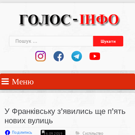
Skip
to
content
Пошук:
Меню
У Франківську з’явились ще п’ять
нових вулиць
Поділитись
Суспільство
26.09.2019