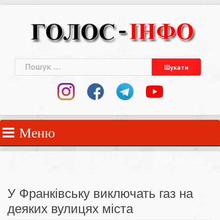
Skip
to
content
Пошук:
Меню
У Франківську виключать газ на
деяких вулицях міста