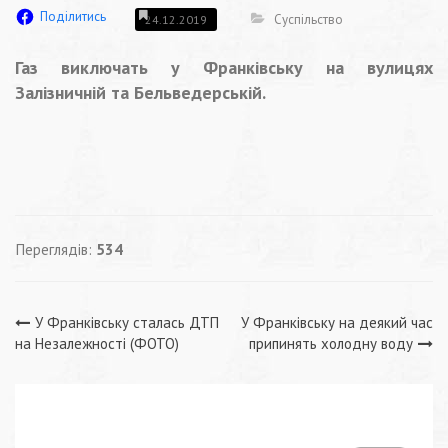
Поділитись
Суспільство
24.12.2019
Газ виключать у Франківську на вулицях
Залізничній та Бельведерській.
Переглядів:
534
Навігація
У Франківську сталась ДТП
У Франківську на деякий час
на Незалежності (ФОТО)
припинять холодну воду
записів