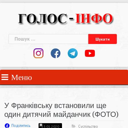
Skip
to
content
Пошук:
Меню
У Франківську встановили ще
один дитячий майданчик (ФОТО)
Поділитись
Суспільство
23.01.2020