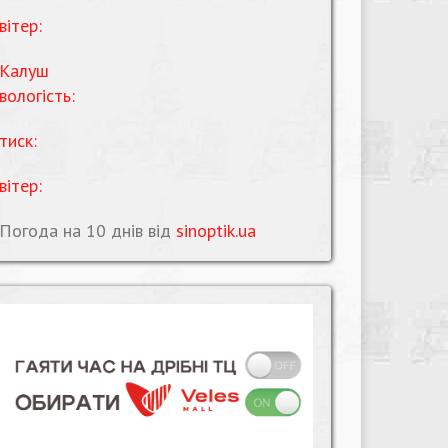
вітер:
Калуш
вологість:
тиск:
вітер:
Погода на 10 днів від
sinoptik.ua