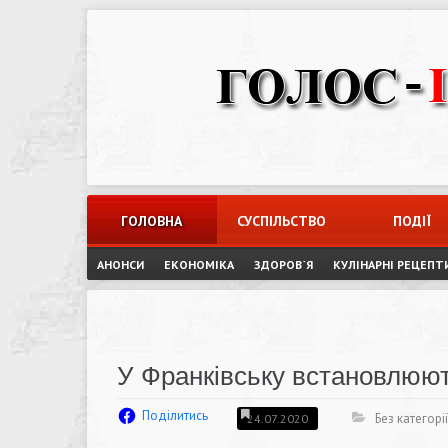
Skip
to
content
ГОЛОВНА
СУСПІЛЬСТВО
ПОДІЇ
АНОНСИ
ЕКОНОМІКА
ЗДОРОВ`Я
КУЛІНАРНІ РЕЦЕПТ
У Франківську встановлюю
Поділитись
Без категорії
24.07.2020