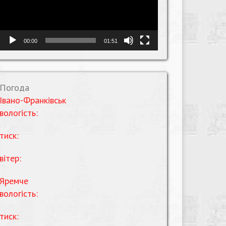
00:00
01:51
Погода
Івано-Франківськ
вологість:
тиск:
вітер:
Яремче
вологість:
тиск: