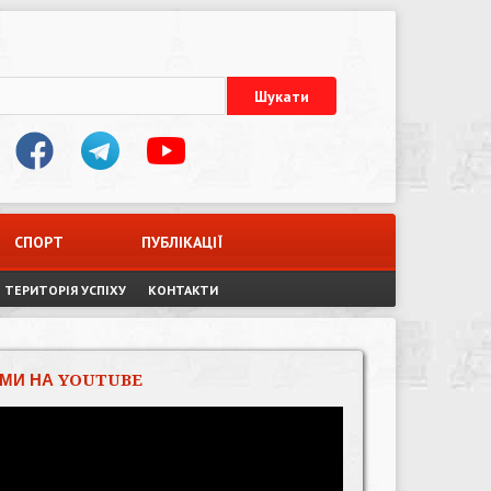
СПОРТ
ПУБЛІКАЦІЇ
ТЕРИТОРІЯ УСПІХУ
КОНТАКТИ
МИ НА YOUTUBE
Відеопрогравач