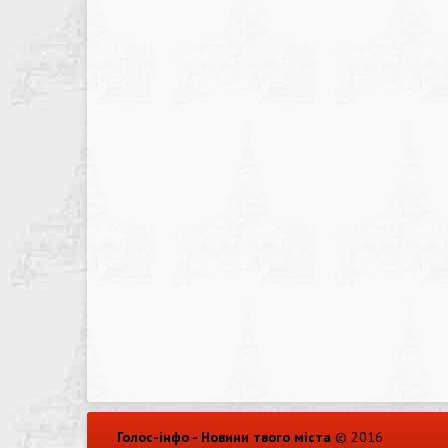
Голос-інфо - Новини твого міста
© 2016