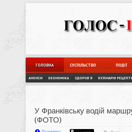
Skip
to
content
ГОЛОВНА
СУСПІЛЬСТВО
ПОДІЇ
АНОНСИ
ЕКОНОМІКА
ЗДОРОВ`Я
КУЛІНАРНІ РЕЦЕПТ
У Франківську водій маршр
(ФОТО)
Поділитись