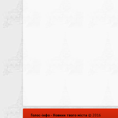
Голос-інфо - Новини твого міста
© 2016