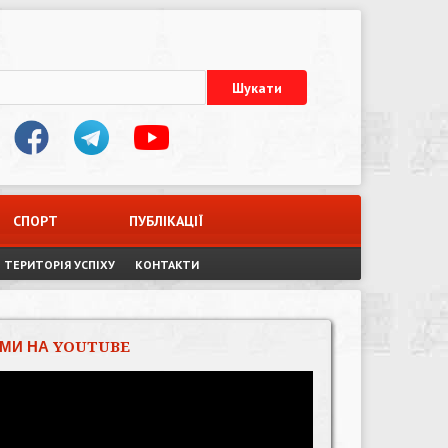
СПОРТ
ПУБЛІКАЦІЇ
ТЕРИТОРІЯ УСПІХУ
КОНТАКТИ
МИ НА YOUTUBE
Відеопрогравач