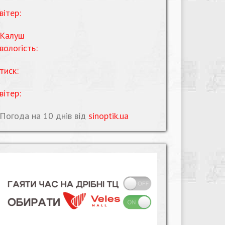
вітер:
Калуш
вологість:
тиск:
вітер:
Погода на 10 днів від
sinoptik.ua