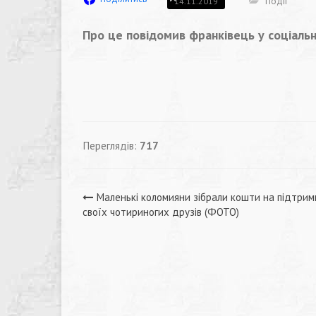
Події
14.11.2019
Про це повідомив франківець у соціаль
Переглядів:
717
Навігація
Маленькі коломияни зібрали кошти на підтрим
своїх чотириногих друзів (ФОТО)
записів