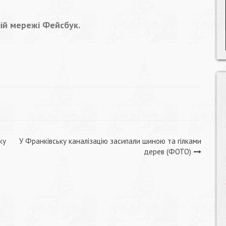
ній мережі Фейсбук.
ку
У Франківську каналізацію засипали шиною та гілками
дерев (ФОТО)