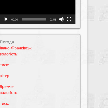
00:00
01:51
Погода
Івано-Франківськ
вологість:
тиск:
вітер:
Яремче
вологість:
тиск: