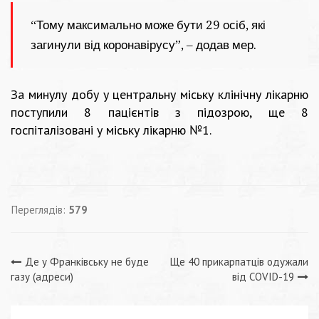
“Тому максимально може бути 29 осіб, які
загинули від коронавірусу”, – додав мер.
За минулу добу у центральну міську клінічну лікарню
поступили 8 пацієнтів з підозрою, ще 8
госпіталізовані у міську лікарню №1.
Переглядів:
579
Навігація
Де у Франківську не буде
Ще 40 прикарпатців одужали
газу (адреси)
від COVID-19
записів