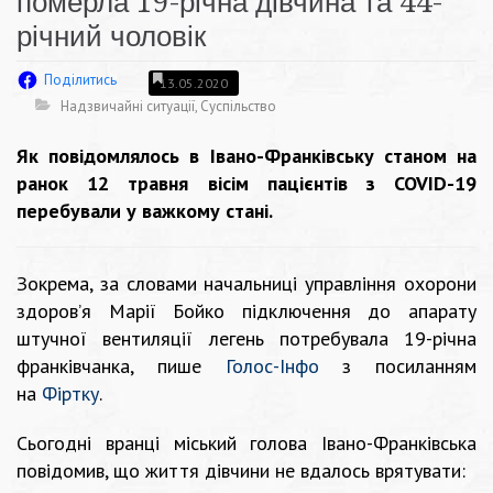
померла 19-річна дівчина та 44-
річний чоловік
Поділитись
13.05.2020
Надзвичайні ситуації
,
Суспільство
Як повідомлялось в Івано-Франківську станом на
ранок 12 травня вісім пацієнтів з COVID-19
перебували у важкому стані.
Зокрема, за словами начальниці управління охорони
здоров’я Марії Бойко підключення до апарату
штучної вентиляції легень потребувала 19-річна
франківчанка, пише
Голос-Інфо
з посиланням
на
Фіртку
.
Сьогодні вранці міський голова Івано-Франківська
повідомив, що життя дівчини не вдалось врятувати: