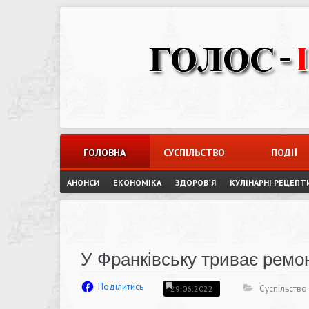
Skip
to
content
ГОЛОВНА
СУСПІЛЬСТВО
ПОДІЇ
АНОНСИ
ЕКОНОМІКА
ЗДОРОВ`Я
КУЛІНАРНІ РЕЦЕПТ
У Франківську триває ремо
Поділитись
Суспільство
29.06.2022