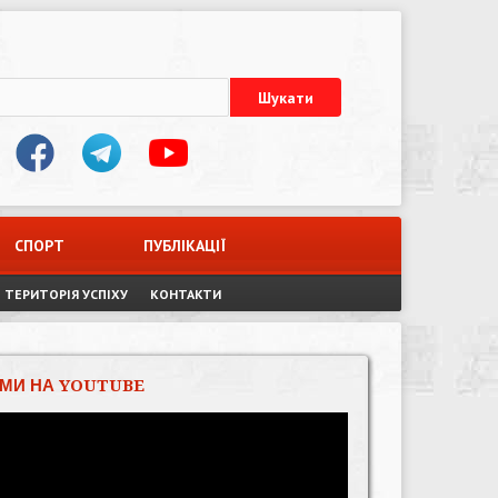
СПОРТ
ПУБЛІКАЦІЇ
ТЕРИТОРІЯ УСПІХУ
КОНТАКТИ
МИ НА YOUTUBE
Відеопрогравач