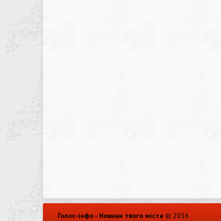
Голос-інфо - Новини твого міста
© 2016