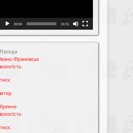
00:00
01:51
Погода
Івано-Франківськ
вологість:
тиск:
вітер:
Яремче
вологість:
тиск: