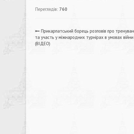
Переглядів:
760
Навігація
Прикарпатський борець розповів про тренува
та участь у міжнародних турнірах в умовах війни
записів
(ВІДЕО)