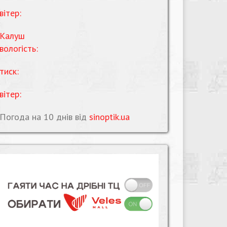
вітер:
Калуш
вологість:
тиск:
вітер:
Погода на 10 днів від
sinoptik.ua