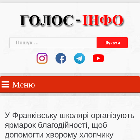
Skip
to
content
Пошук:
Меню
У Франківську школярі організують
ярмарок благодійності, щоб
допомогти хворому хлопчику