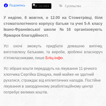
Поділитись
Суспільство
05.10.2019
У неділю, 6 жовтня, о 12.00 на Стометрівці, біля
стоматологічного корпусу батьки та учні 5-А класу
Івано-Франківської школи №16 організовують
Ярмарок благодійності.
Усі охочі зможуть придбати домашню випічку,
виготовлену батьками, та вироби, зроблені власноруч
п’ятикласниками, пише
Бліц-інфо
.
Усі зібрані кошти передадуть на лікування 11-річного
хлопчика Сергійка Шищука, який майже не здатний
рухатися, страждає від епілептичних нападів. Постійне
лікування в закордонному реабілітаційному центрі
потребує великих коштів.