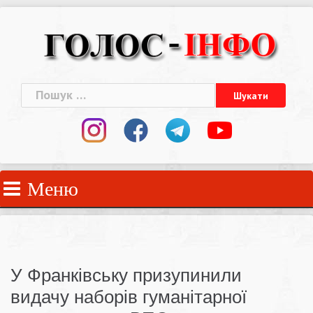
Skip
to
content
Пошук:
Меню
У Франківську призупинили
видачу наборів гуманітарної