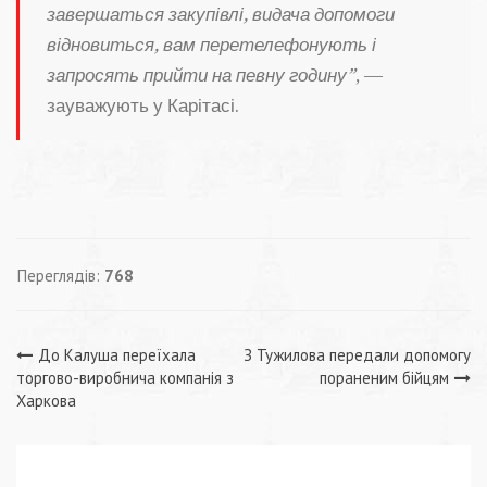
завершаться закупівлі, видача допомоги
відновиться, вам перетелефонують і
запросять прийти на певну годину”
, —
зауважують у Карітасі.
Переглядів:
768
Навігація
До Калуша переїхала
З Тужилова передали допомогу
торгово-виробнича компанія з
пораненим бійцям
записів
Харкова