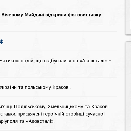
на Вічевому Майдані відкрили фотовиставку
Іф
ематикою подій, що відбувалися на «Азовсталі» –
 України та польському Кракові.
ам’янці Подільському, Хмельницькому та Кракові
тавки, присвячені героїчній сторінці сучасної
аріуполя та «Азовсталі».