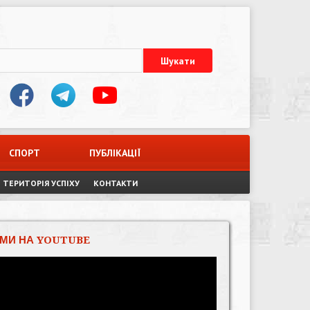
СПОРТ
ПУБЛІКАЦІЇ
ТЕРИТОРІЯ УСПІХУ
КОНТАКТИ
МИ НА YOUTUBE
Відеопрогравач