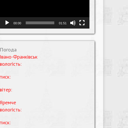
00:00
01:51
Погода
Івано-Франківськ
вологість:
тиск:
вітер:
Яремче
вологість:
тиск: