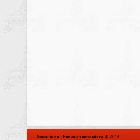
Голос-інфо - Новини твого міста
© 2016