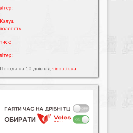
вітер:
Калуш
вологість:
тиск:
вітер:
Погода на 10 днів від
sinoptik.ua