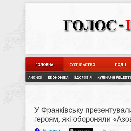
Skip
to
content
ГОЛОВНА
СУСПІЛЬСТВО
ПОДІЇ
АНОНСИ
ЕКОНОМІКА
ЗДОРОВ`Я
КУЛІНАРНІ РЕЦЕПТ
У Франківську презентувал
героям, які обороняли «Аз
Поділитись