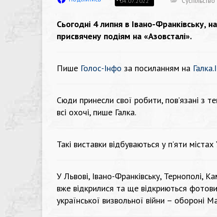
Суспільство
04.07.2022
Сьогодні 4 липня в Івано-Франківську, 
присвячену подіям на «Азовсталі».
Пише
Голос-Інфо
за посиланням на
Галка.
Сюди принесли свої робити, пов’язані з т
всі охочі, пише Галка.
Такі виставки відбуваються у п’яти містах
У Львові, Івано-Франківську, Тернополі, К
вже відкрилися та ще відкриються фотовис
української визвольної війни – обороні М