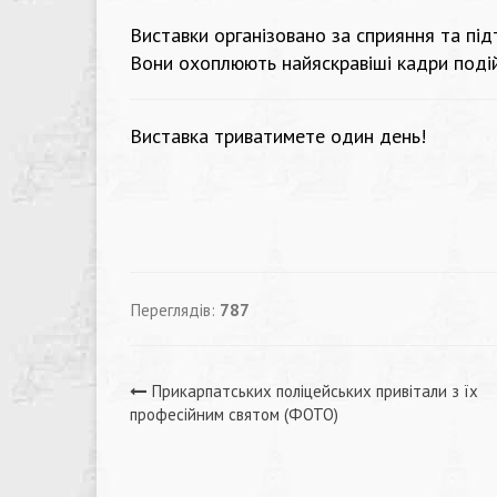
Виставки органiзовано за сприяння та під
Вони охоплюють найяскравіші кадри подій
Виставка триватимете один день!
Переглядів:
787
Навігація
Прикарпатських поліцейських привітали з їх
професійним святом (ФОТО)
записів