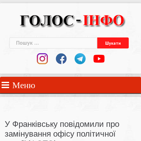
Skip
to
content
Пошук:
Меню
У Франківську повідомили про
замінування офісу політичної