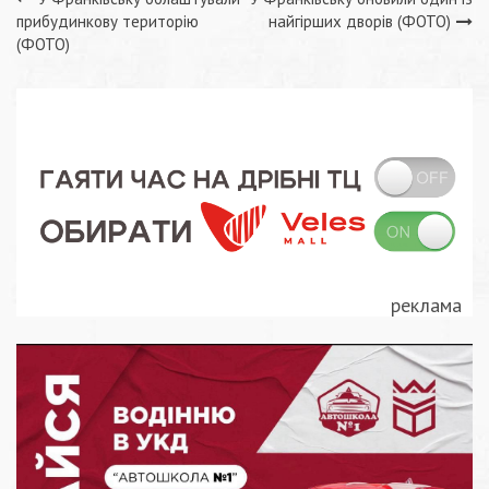
Навігація
прибудинкову територію
найгірших дворів (ФОТО)
записів
(ФОТО)