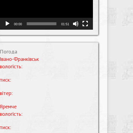
00:00
01:51
Погода
Івано-Франківськ
вологість:
тиск:
вітер:
Яремче
вологість:
тиск: