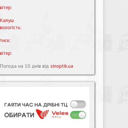
вітер:
Калуш
вологість:
тиск:
вітер:
Погода на 10 днів від
sinoptik.ua