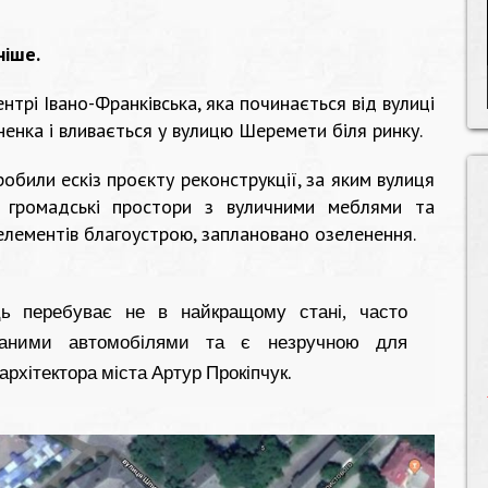
ніше.
нтрі Івано-Франківська, яка починається від вулиці
енка і вливається у вулицю Шеремети біля ринку.
обили ескіз проєкту реконструкції, за яким вулиця
 громадські простори з вуличними меблями та
елементів благоустрою, заплановано озеленення.
ць перебуває не в найкращому стані, часто
ованими автомобілями та є незручною для
 архітектора міста Артур Прокіпчук.