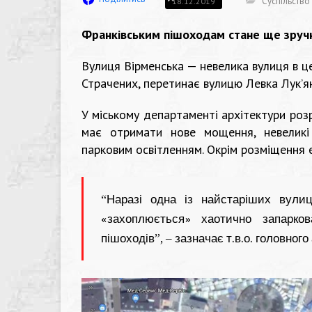
Суспільство
18.12.2019
Франківським пішоходам стане ще зруч
Вулиця Вірменська — невелика вулиця в це
Страчених, перетинає вулицю Левка Лук’ян
У міському департаменті архітектури розр
має отримати нове мощення, невеликі
парковим освітленням. Окрім розміщення 
“Наразі одна із найстаріших вули
«захоплюється» хаотично запарк
пішоходів”, – зазначає т.в.о. головного