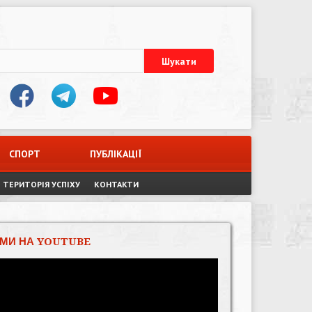
СПОРТ
ПУБЛІКАЦІЇ
ТЕРИТОРІЯ УСПІХУ
КОНТАКТИ
МИ НА YOUTUBE
Відеопрогравач