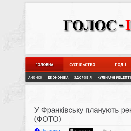
Skip
to
content
ГОЛОВНА
СУСПІЛЬСТВО
ПОДІЇ
АНОНСИ
ЕКОНОМІКА
ЗДОРОВ`Я
КУЛІНАРНІ РЕЦЕПТ
У Франківську планують ре
(ФОТО)
Поділитись