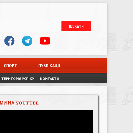
СПОРТ
ПУБЛІКАЦІЇ
ТЕРИТОРІЯ УСПІХУ
КОНТАКТИ
МИ НА YOUTUBE
Відеопрогравач