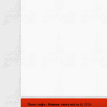
Голос-інфо - Новини твого міста
© 2016