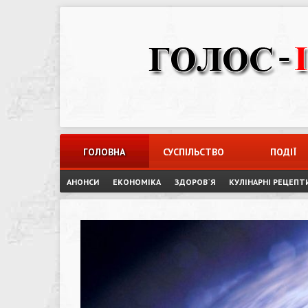
Skip
to
content
ГОЛОВНА
СУСПІЛЬСТВО
ПОДІЇ
АНОНСИ
ЕКОНОМІКА
ЗДОРОВ`Я
КУЛІНАРНІ РЕЦЕПТ