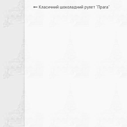
Навігація
Класичний шоколадний рулет “Прага”
записів