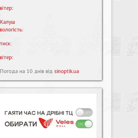
вітер:
Калуш
вологість:
тиск:
вітер:
Погода на 10 днів від
sinoptik.ua