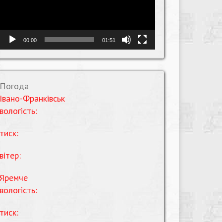
00:00
01:51
Погода
Івано-Франківськ
вологість:
тиск:
вітер:
Яремче
вологість:
тиск: