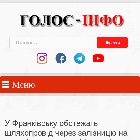
Skip
to
content
Пошук:
Меню
У Франківську обстежать
шляхопровід через залізницю на