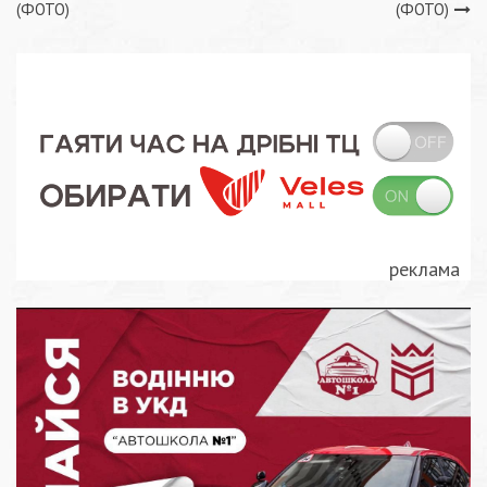
записів
(ФОТО)
(ФОТО)