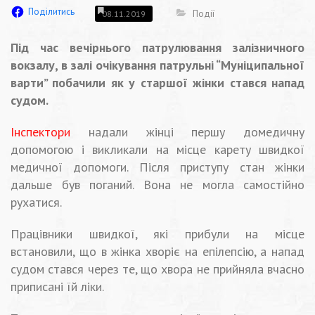
Поділитись
Події
08.11.2019
Під час вечірнього патрулювання залізничного
вокзалу, в залі очікування патрульні “Муніципальної
варти” побачили як у старшої жінки стався напад
судом.
Інспектори
надали жінці першу домедичну
допомогою і викликали на місце карету швидкої
медичної допомоги. Після приступу стан жінки
дальше був поганий. Вона не могла самостійно
рухатися.
Працівники швидкої, які прибули на місце
встановили, що в жінка хворіє на епілепсію, а напад
судом стався через те, що хвора не прийняла вчасно
приписані їй ліки.