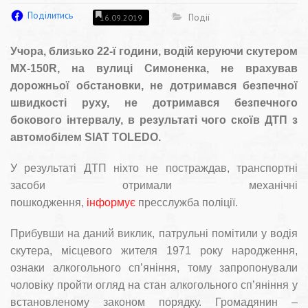
Поділитись
Події
16.09.2019
Учора, близько 22-ї години, водій керуючи скутером
MX-150R, на вулиці Симоненка, не врахував
дорожньої обстановки, не дотримався безпечної
швидкості руху, не дотримався безпечного
бокового інтервалу, в результаті чого скоїв ДТП з
автомобілем SIAT TOLEDO.
У результаті ДТП ніхто не постраждав, транспортні
засоби отримали механічні
пошкодження,
інформує
пресслужба поліції.
Прибувши на даний виклик, патрульні помітили у водія
скутера, місцевого жителя 1971 року народження,
ознаки алкогольного сп’яніння, тому запропонували
чоловіку пройти огляд на стан алкогольного сп’яніння у
встановленому законом порядку. Громадянин –