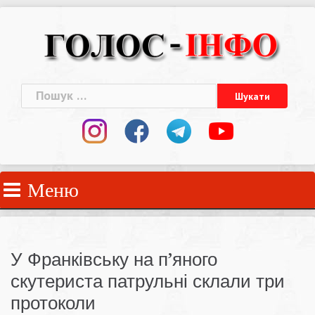
Skip
to
content
Пошук:
Меню
У Франківську на п’яного
скутериста патрульні склали три
протоколи