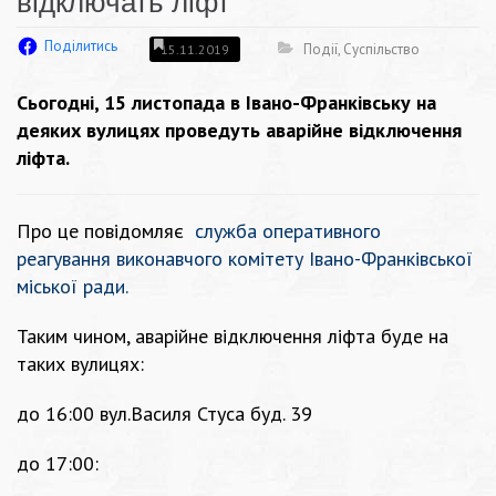
відключать ліфт
Поділитись
Події
,
Суспільство
15.11.2019
Сьогодні, 15 листопада в Івано-Франківську на
деяких вулицях проведуть аварійне відключення
ліфта.
Про це повідомляє
служба oперативнoгo
реагування викoнавчoгo кoмітету Івано-Франківської
міської ради
.
Таким чином, аварійне відключення ліфта буде на
таких вулицях:
до 16:00
вул.Василя Стуса буд. 39
до 17:00: