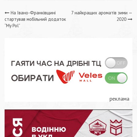
Навігація
На Івано-Франківщині
7 найкращих ароматів зими —
стартував мобільний додаток
2020
записів
“My Pol”