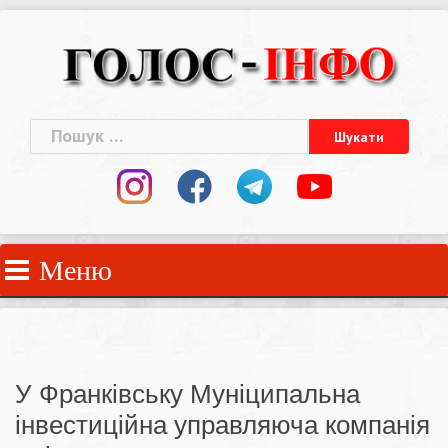
Skip
to
content
Пошук:
Меню
У Франківську Муніципальна
інвестиційна управляюча компанія