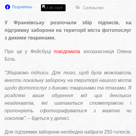
Поділитись
Суспільство
17.09.2019
У Франківську розпочали збір підписів, на
підтримку заборони на території міста фотопослуг
з дикими тваринами.
Про це у Фейсбуці
повідомила
зоозахисниця Олена
Біла.
“Збираємо підписи. Для того, щоб була можливість
внести локальну заборону на територіі нашого міста
щодо фотопослуг з дикими тваринами та птахами.
Я
розділяю ваше обурення від цих декількох
неадекватів, які шатаються стометрівкою і
пропонують сфотографуватися з мавпою чи
соколом”
, – йдеться у дописі.
Для підтримки заборони необхідно набрати 250 голосів.