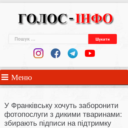
Skip
to
content
Пошук:
Меню
У Франківську хочуть заборонити
фотопослуги з дикими тваринами:
збирають підписи на підтримку