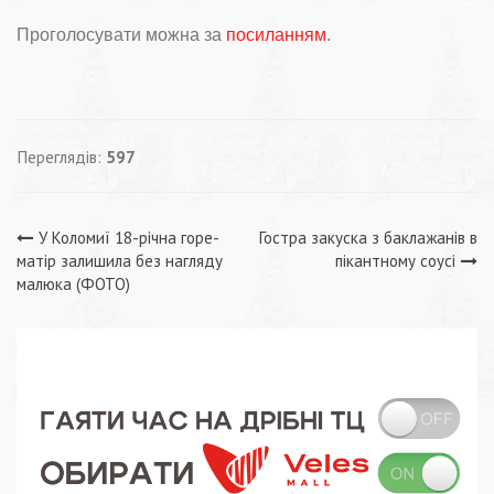
Проголосувати можна за
посиланням
.
Переглядів:
597
Навігація
У Коломиї 18-річна горе-
Гостра закуска з баклажанів в
матір залишила без нагляду
пікантному соусі
записів
малюка (ФОТО)