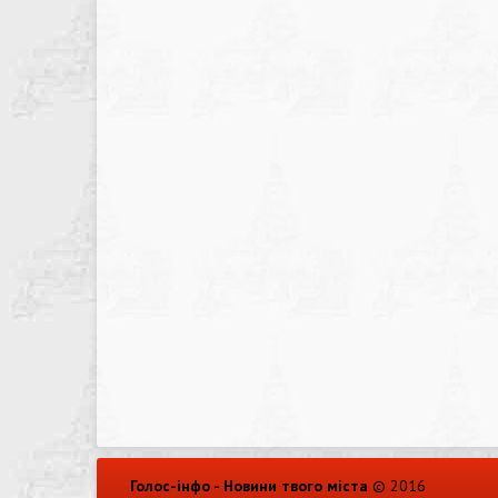
Голос-інфо - Новини твого міста
© 2016