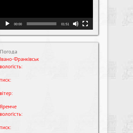
00:00
01:51
Погода
Івано-Франківськ
вологість:
тиск:
вітер:
Яремче
вологість:
тиск: