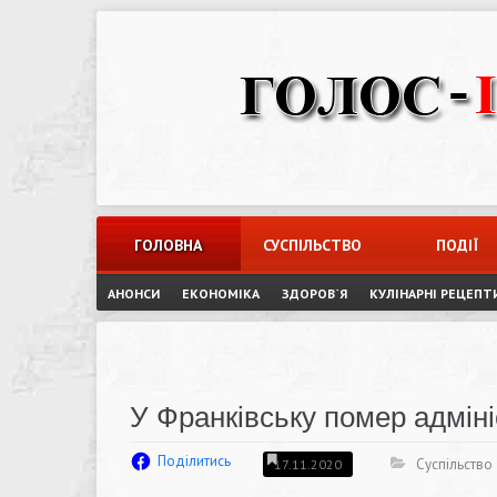
Skip
to
content
ГОЛОВНА
СУСПІЛЬСТВО
ПОДІЇ
АНОНСИ
ЕКОНОМІКА
ЗДОРОВ`Я
КУЛІНАРНІ РЕЦЕПТ
У Франківську помер адмін
Поділитись
Суспільство
17.11.2020