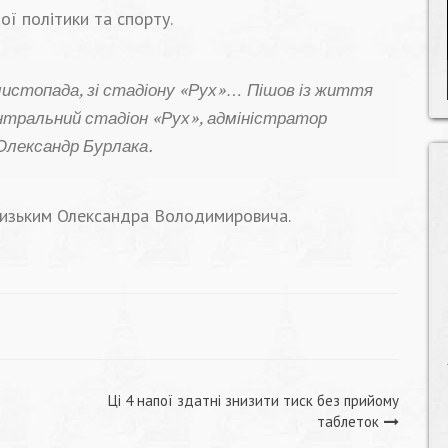
ї політики та спорту.
 листопада, зі стадіону «Рух»… Пішов із життя
нтральний стадіон «Рух», адміністратор
лександр Бурлака.
лизьким Олександра Володимировича.
Ці 4 напої здатні знизити тиск без прийому
таблеток