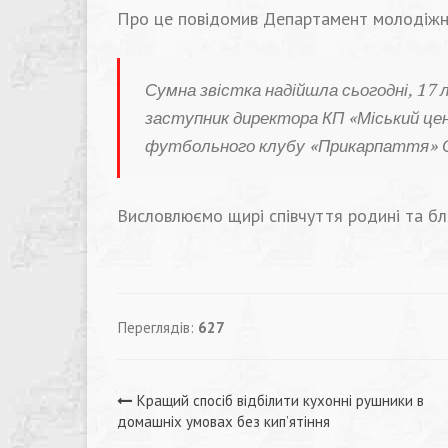
Про це повідомив Департамент молодіжно
Сумна звістка надійшла сьогодні, 17
заступник директора КП «Міський це
футбольного клубу «Прикарпаття» О
Висловлюємо щирі співчуття родині та б
Переглядів:
627
Навігація
Кращий спосіб відбілити кухонні рушники в
домашніх умовах без кип’ятіння