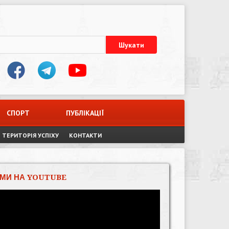
СПОРТ
ПУБЛІКАЦІЇ
ТЕРИТОРІЯ УСПІХУ
КОНТАКТИ
МИ НА YOUTUBE
Відеопрогравач