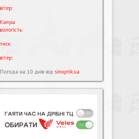
вітер:
Калуш
вологість:
тиск:
вітер:
Погода на 10 днів від
sinoptik.ua