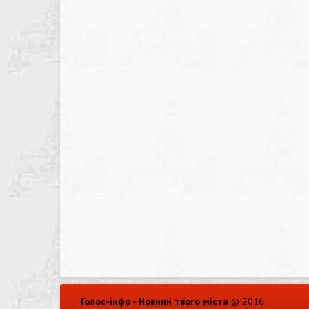
Голос-інфо - Новини твого міста
© 2016