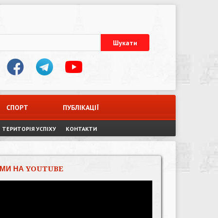
СПОРТ
ПУБЛІКАЦІЇ
ТЕРИТОРІЯ УСПІХУ
КОНТАКТИ
МИ НА YOUTUBE
Відеопрогравач