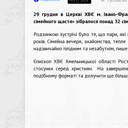
Суспільство
30.12.2019
29 грудня в Церкві ХВЄ м. Івано-Фран
сімейного щастя» зібралося понад 32 сім
Родзинкою зустрічі було те, що пари, які
років. Сімейна вечеря, знайомства, тепле
надзвичайно плідним та незабутнім, пише 
Єпископ ХВЄ Хмельницької області Рост
стосунки серед християн. На завершенн
подібному форматі та долучити ще більше