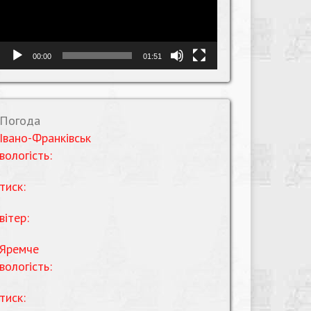
00:00
01:51
Погода
Івано-Франківськ
вологість:
тиск:
вітер:
Яремче
вологість:
тиск: