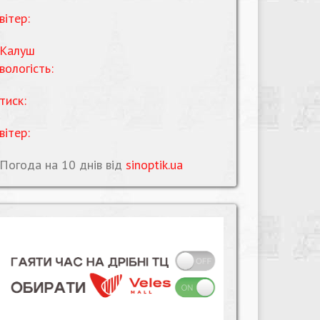
вітер:
Калуш
вологість:
тиск:
вітер:
Погода на 10 днів від
sinoptik.ua