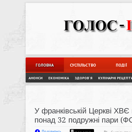
Skip
to
content
ГОЛОВНА
СУСПІЛЬСТВО
ПОДІЇ
АНОНСИ
ЕКОНОМІКА
ЗДОРОВ`Я
КУЛІНАРНІ РЕЦЕПТ
У франківській Церкві ХВЄ 
понад 32 подружні пари (
Поділитись