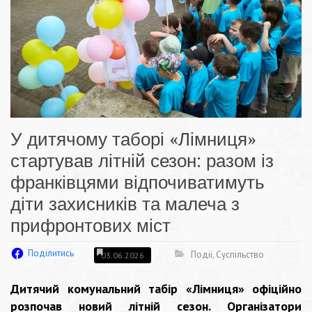
У дитячому таборі «Лімниця»
стартував літній сезон: разом із
франківцями відпочиватимуть
діти захисників та малеча з
прифронтових міст
Поділитись
Події
,
Суспільство
03.06.2026
Дитячий комунальний табір «Лімниця» офіційно
розпочав новий літній сезон. Організатори