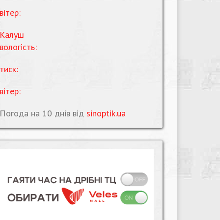
вітер:
Калуш
вологість:
тиск:
вітер:
Погода на 10 днів від
sinoptik.ua