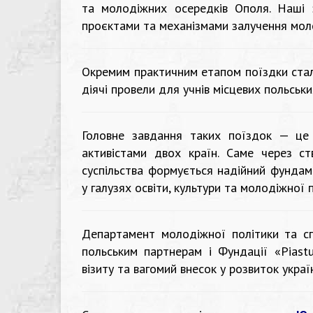
та молодіжних осередків Ополя. Наші 
проєктами та механізмами залучення мол
Окремим практичним етапом поїздки стали
діячі провели для учнів місцевих польськи
Головне завдання таких поїздок — це
активістами двох країн. Саме через ств
суспільства формується надійний фундам
у галузях освіти, культури та молодіжної п
Департамент молодіжної політики та сп
польським партнерам і Фундації «Piastu
візиту та вагомий внесок у розвиток украї