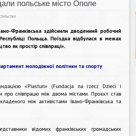
ідали польське місто Ополе
спільство
вано-Франківська здійснили дводенний робочий
Республіці Польща. Поїздка відбулася в межах
тво як простір співпраці».
артамент молодіжної політики та спорту
ндацією «Piastun» (Fundacja na rzecz Dzieci i
ди про співпрацю між двома містами. Проєкт став
кладеного між активістами Івано-Франківська та
едставники відомих франківських громадських