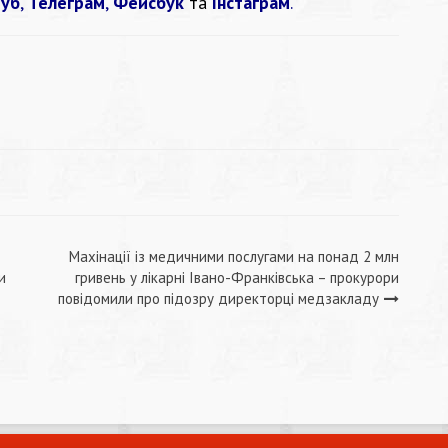
уб
,
Телеграм
,
Фейсбук
та
Інстаграм
.
Махінації із медичними послугами на понад 2 млн
и
гривень у лікарні Івано-Франківська – прокурори
повідомили про підозру директорці медзакладу