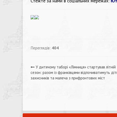
Стежте за нами в соціальних мережах:
Ют
Переглядів:
404
Навігація
У дитячому таборі «Лімниця» стартував літній
сезон: разом із франківцями відпочиватимуть діт
записів
захисників та малеча з прифронтових міст