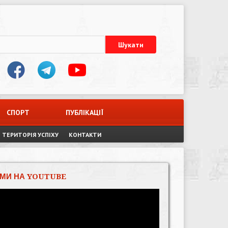
СПОРТ
ПУБЛІКАЦІЇ
ТЕРИТОРІЯ УСПІХУ
КОНТАКТИ
МИ НА YOUTUBE
Відеопрогравач