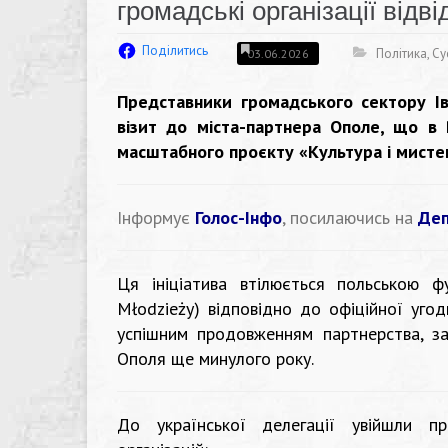
громадські організації відв
Поділитись
Політика
,
Су
03.06.2026
Представники громадського сектору І
візит до міста-партнера Ополе, що в 
масштабного проєкту «Культура і мистец
Інформує
Голос-Інфо
, посилаючись на
Деп
Ця ініціатива втілюється польською фу
Młodzieży) відповідно до офіційної уго
успішним продовженням партнерства, за
Ополя ще минулого року.
До української делегації увійшли пр