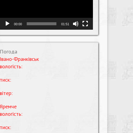
00:00
01:51
Погода
Івано-Франківськ
вологість:
тиск:
вітер:
Яремче
вологість:
тиск: