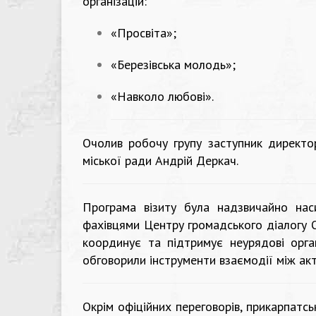
організацій:
«Просвіта»;
«Березівська молодь»;
«Навколо любові».
Очолив робочу групу заступник директо
міської ради Андрій Деркач.
Програма візиту була надзвичайно наси
фахівцями Центру громадського діалогу О
координує та підтримує неурядові орган
обговорили інструменти взаємодії між ак
Окрім офіційних переговорів, прикарпатсь